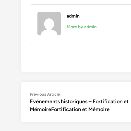
admin
More by admin
Navigation
Previous
Previous Article
article:
Evénements historiques – Fortification et
de
MémoireFortification et Mémoire
l’article