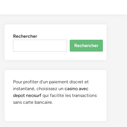
to
Search
dark
mode
Rechercher
Rechercher
Pour profiter d’un paiement discret et
instantané, choisissez un
casino avec
depot neosurf
qui facilite les transactions
sans carte bancaire.