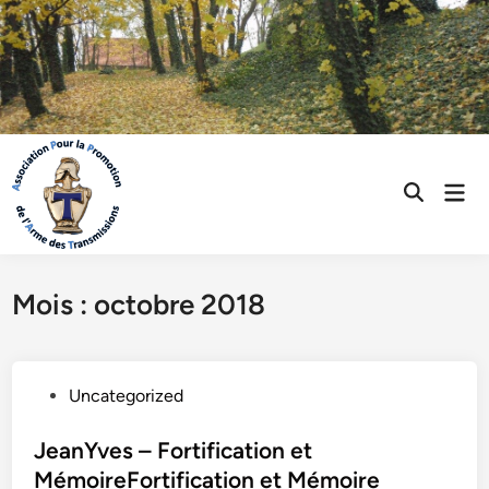
Skip
to
content
Mai
Open
Men
Search
Mois :
octobre 2018
P
Uncategorized
o
s
JeanYves – Fortification et
t
MémoireFortification et Mémoire