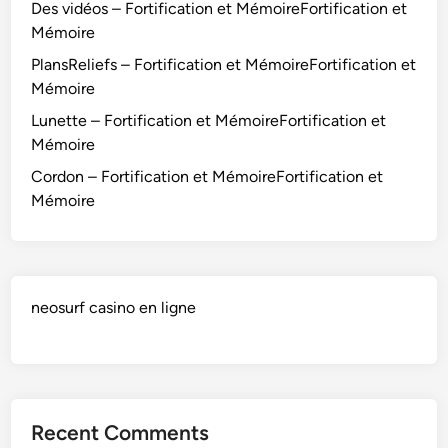
Des vidéos – Fortification et MémoireFortification et
f
Mémoire
i
PlansReliefs – Fortification et MémoireFortification et
c
Mémoire
a
t
Lunette – Fortification et MémoireFortification et
i
Mémoire
o
Cordon – Fortification et MémoireFortification et
n
Mémoire
e
t
M
é
neosurf casino en ligne
m
o
i
r
e
Recent Comments