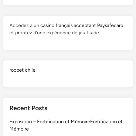
a
t
i
Accédez à un
casino français acceptant Paysafecard
o
et profitez d’une expérience de jeu fluide.
n
e
t
M
é
roobet chile
m
o
i
r
e
F
Recent Posts
o
r
Exposition – Fortification et MémoireFortification et
t
Mémoire
i