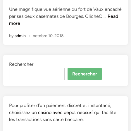
e
Une magnifique vue aérienne du fort de Vaux encadré
d
J
par ses deux casemates de Bourges. ClichéO …
Read
i
e
more
n
a
by
admin
•
octobre 10, 2018
n
Y
v
e
Rechercher
s
–
Rechercher
F
o
r
t
Pour profiter d’un paiement discret et instantané,
i
choisissez un
casino avec depot neosurf
qui facilite
f
les transactions sans carte bancaire.
i
c