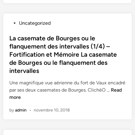
Y
o
v
u
e
P
Uncategorized
s
o
–
s
La casemate de Bourges ou le
2
t
flanquement des intervalles (1/4) –
/
e
1
Fortification et Mémoire La casemate
d
4
de Bourges ou le flanquement des
i
–
intervalles
n
F
o
Une magnifique vue aérienne du fort de Vaux encadré
r
L
par ses deux casemates de Bourges. ClichéO …
Read
t
a
more
i
c
by
admin
•
novembre 10, 2018
f
a
i
s
c
e
a
m