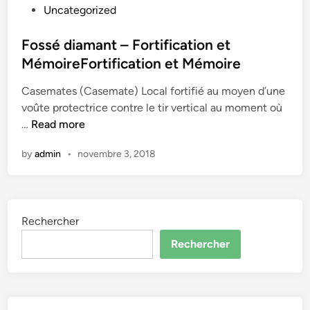
P
Uncategorized
t
a
o
i
t
s
Fossé diamant – Fortification et
o
e
t
n
MémoireFortification et Mémoire
d
e
e
e
Casemates (Casemate) Local fortifié au moyen d’une
d
t
B
voûte protectrice contre le tir vertical au moment où
i
M
o
F
…
Read more
n
é
u
o
m
r
by
admin
•
novembre 3, 2018
s
o
g
s
i
e
é
r
s
d
e
o
Rechercher
i
F
u
a
o
Rechercher
l
m
r
e
a
t
f
n
i
l
t
f