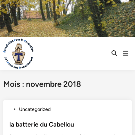
Skip
to
content
Mai
Open
Men
Search
Mois :
novembre 2018
P
Uncategorized
o
s
la batterie du Cabellou
t