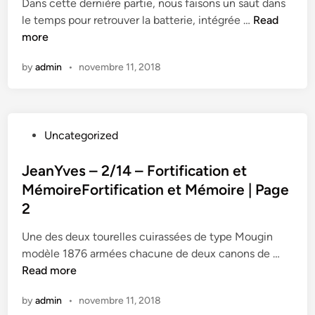
Dans cette dernière partie, nous faisons un saut dans
e
l
le temps pour retrouver la batterie, intégrée …
Read
d
a
more
i
b
n
by
admin
•
novembre 11, 2018
a
t
t
e
P
Uncategorized
r
o
i
s
JeanYves – 2/14 – Fortification et
e
t
MémoireFortification et Mémoire | Page
d
e
u
2
d
C
i
Une des deux tourelles cuirassées de type Mougin
a
n
J
modèle 1876 armées chacune de deux canons de …
b
e
Read more
e
a
l
by
admin
•
novembre 11, 2018
n
l