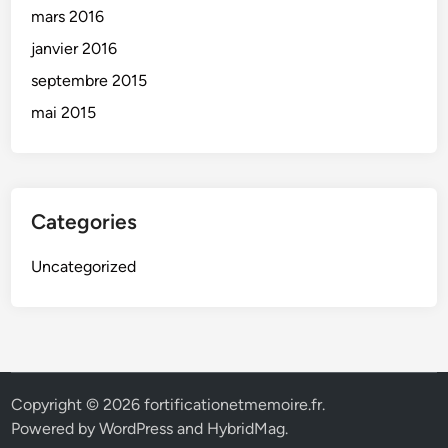
l
mars 2016
a
janvier 2016
n
septembre 2015
q
u
mai 2015
e
m
e
n
Categories
t
d
Uncategorized
e
s
i
n
t
e
Copyright © 2026
fortificationetmemoire.fr
.
r
Powered by
WordPress
and
HybridMag
.
v