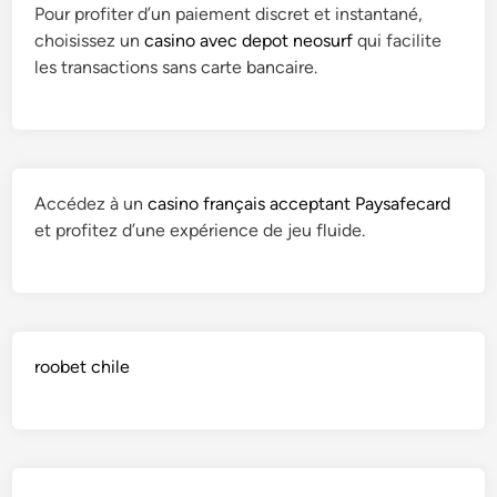
a
Pour profiter d’un paiement discret et instantané,
–
i
n
choisissez un
casino avec depot neosurf
qui facilite
F
c
q
les transactions sans carte bancaire.
o
a
u
r
t
e
t
i
m
i
o
e
f
n
n
Accédez à un
casino français acceptant Paysafecard
i
e
t
et profitez d’une expérience de jeu fluide.
c
t
d
a
M
e
t
é
s
i
m
i
o
o
n
roobet chile
n
i
t
e
r
e
t
e
r
M
|
v
é
P
a