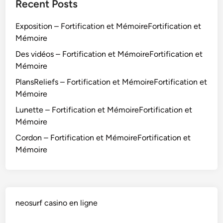
m
Recent Posts
a
l
o
g
l
i
Exposition – Fortification et MémoireFortification et
e
e
r
Mémoire
2
s
e
(
Des vidéos – Fortification et MémoireFortification et
F
1
Mémoire
o
/
PlansReliefs – Fortification et MémoireFortification et
r
4
Mémoire
t
)
i
Lunette – Fortification et MémoireFortification et
–
f
Mémoire
F
i
o
Cordon – Fortification et MémoireFortification et
c
r
Mémoire
a
t
t
i
i
f
o
i
neosurf casino en ligne
n
c
e
a