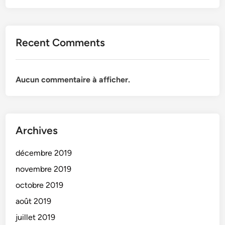
t
t
M
i
é
o
Recent Comments
m
n
o
e
i
t
r
Aucun commentaire à afficher.
M
e
é
m
o
Archives
i
r
décembre 2019
e
L
novembre 2019
a
octobre 2019
c
août 2019
a
s
juillet 2019