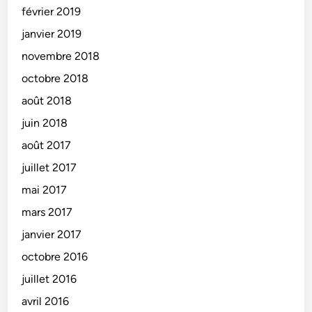
e
février 2019
m
janvier 2019
a
t
novembre 2018
e
octobre 2018
d
août 2018
e
B
juin 2018
o
août 2017
u
juillet 2017
r
g
mai 2017
e
mars 2017
s
janvier 2017
o
u
octobre 2016
l
juillet 2016
e
avril 2016
f