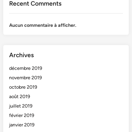
Recent Comments
t
i
f
i
Aucun commentaire à afficher.
c
a
t
i
Archives
o
n
décembre 2019
e
novembre 2019
t
octobre 2019
M
é
août 2019
m
juillet 2019
o
février 2019
i
r
janvier 2019
e