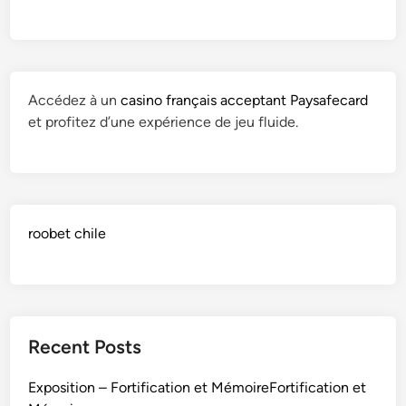
i
r
a
s
Accédez à un
casino français acceptant Paysafecard
s
et profitez d’une expérience de jeu fluide.
e
m
e
n
t
roobet chile
s
–
F
o
r
t
Recent Posts
i
f
Exposition – Fortification et MémoireFortification et