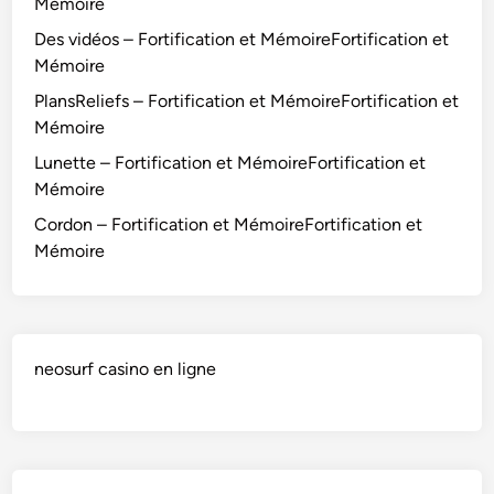
i
Mémoire
c
Des vidéos – Fortification et MémoireFortification et
a
Mémoire
t
PlansReliefs – Fortification et MémoireFortification et
i
Mémoire
o
n
Lunette – Fortification et MémoireFortification et
e
Mémoire
t
Cordon – Fortification et MémoireFortification et
M
Mémoire
é
m
o
i
neosurf casino en ligne
r
e
F
o
r