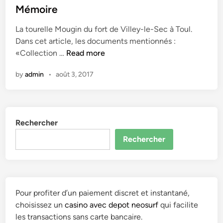
e
Mémoire
d
i
La tourelle Mougin du fort de Villey-le-Sec à Toul.
n
Dans cet article, les documents mentionnés :
C
«Collection …
Read more
o
by
admin
•
août 3, 2017
m
m
i
s
Rechercher
s
i
Rechercher
o
n
d
e
Pour profiter d’un paiement discret et instantané,
s
choisissez un
casino avec depot neosurf
qui facilite
c
les transactions sans carte bancaire.
u