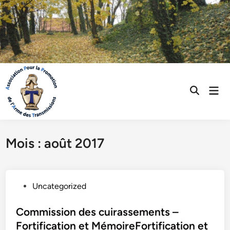
Skip
to
content
Mai
Open
Men
Search
Mois :
août 2017
P
Uncategorized
o
s
Commission des cuirassements –
t
Fortification et MémoireFortification et