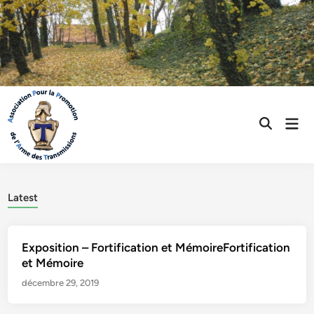
Skip
to
content
Mai
Open
Men
Search
Latest
Exposition – Fortification et MémoireFortification
et Mémoire
décembre 29, 2019