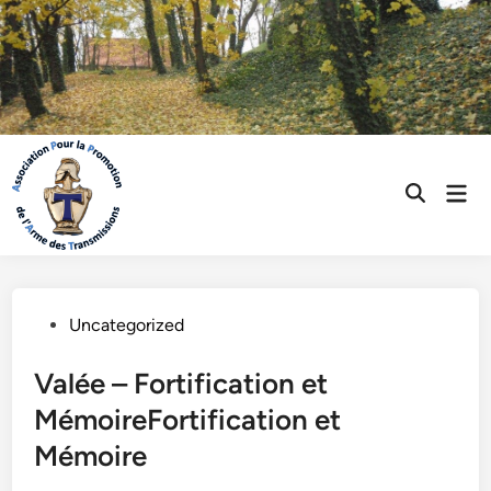
Skip
to
content
Mai
Open
Men
Search
Posted
Uncategorized
in
Valée – Fortification et
MémoireFortification et
Mémoire