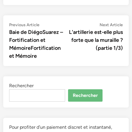
Navigation
Previous
Nex
Previous Article
Next Article
article:
artic
Baie de DiégoSuarez –
L'artillerie est-elle plus
de
Fortification et
forte que la muraille ?
l’article
MémoireFortification
(partie 1/3)
et Mémoire
Rechercher
Rechercher
Pour profiter d’un paiement discret et instantané,