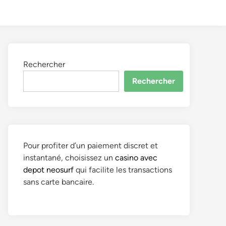
to
Search
dark
mode
Rechercher
Rechercher
Pour profiter d’un paiement discret et
instantané, choisissez un
casino avec
depot neosurf
qui facilite les transactions
sans carte bancaire.