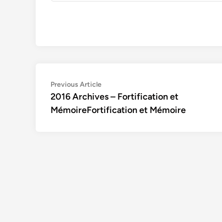
Navigation
Previous
Previous Article
article:
2016 Archives – Fortification et
de
MémoireFortification et Mémoire
l’article