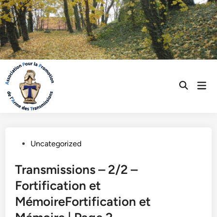
Skip
to
content
Mai
Open
Men
Search
Posted
Uncategorized
in
Transmissions – 2/2 –
Fortification et
MémoireFortification et