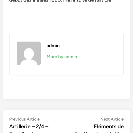
admin
More by admin
Navigation
Previous
Nex
Previous Article
Next Article
article:
artic
Artillerie – 2/4 –
Eléments de
de