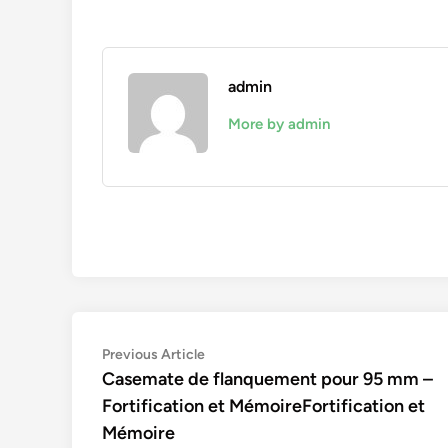
admin
More by admin
Navigation
Previous
Previous Article
article:
Casemate de flanquement pour 95 mm –
de
Fortification et MémoireFortification et
l’article
Mémoire