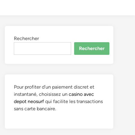
to
Search
dark
mode
Rechercher
Rechercher
Pour profiter d’un paiement discret et
instantané, choisissez un
casino avec
depot neosurf
qui facilite les transactions
sans carte bancaire.