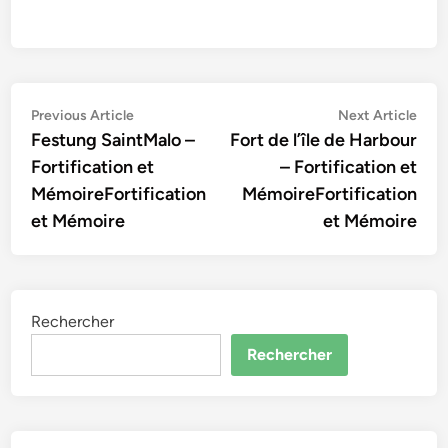
Navigation
Previous
Nex
Previous Article
Next Article
article:
artic
Festung SaintMalo –
Fort de l’île de Harbour
de
Fortification et
– Fortification et
l’article
MémoireFortification
MémoireFortification
et Mémoire
et Mémoire
Rechercher
Rechercher