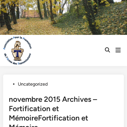
Skip
to
content
Mai
Open
Men
Search
Posted
Uncategorized
in
novembre 2015 Archives –
Fortification et
MémoireFortification et