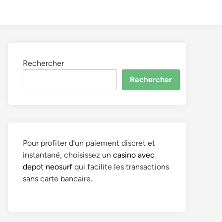
to
Search
dark
mode
Rechercher
Rechercher
Pour profiter d’un paiement discret et
instantané, choisissez un
casino avec
depot neosurf
qui facilite les transactions
sans carte bancaire.