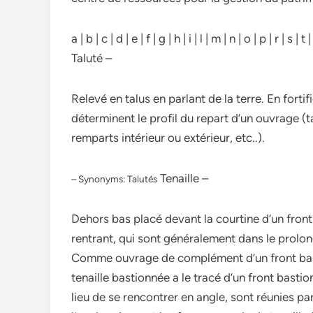
a | b | c | d | e | f | g | h | i | l | m | n | o | p | r | s | 
Taluté –
Relevé en talus en parlant de la terre. En fortif
déterminent le profil du repart d’un ouvrage (
remparts intérieur ou extérieur, etc..).
Tenaille –
– Synonyms: Talutés
Dehors bas placé devant la courtine d’un fron
rentrant, qui sont généralement dans le prol
Comme ouvrage de complément d’un front bastio
tenaille bastionnée a le tracé d’un front bastio
lieu de se rencontrer en angle, sont réunies par