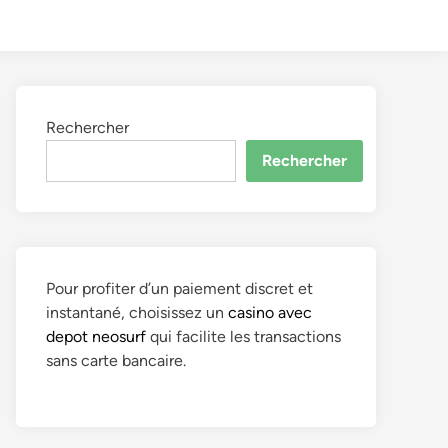
to
Search
dark
mode
Rechercher
Rechercher
Pour profiter d’un paiement discret et
instantané, choisissez un
casino avec
depot neosurf
qui facilite les transactions
sans carte bancaire.