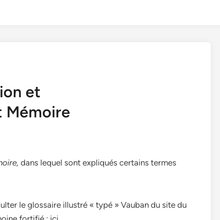
ion et
et Mémoire
moire,
dans lequel sont expliqués certains termes
ter le glossaire illustré « typé » Vauban du site du
ne fortifié : ici.