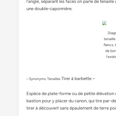
l’angle, séparant les faces on parle de tenaill
une double-caponnière.
Diag
tenaille
flancs, 
de bon
l’exté
Tirer à barbette –
– Synonyms: Tenailles
Espèce de plate-forme ou de petite élévation d
bastion pour y placer du canon, qui tire par-des
tirer à découvert sans épaulement de terre pou