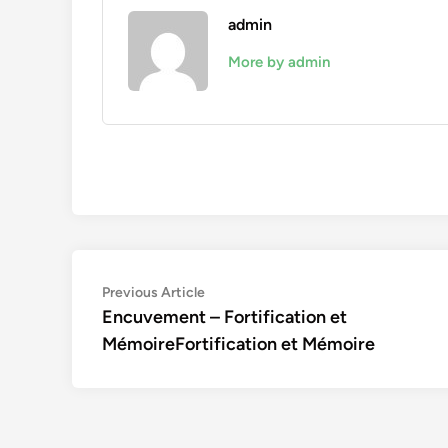
admin
More by admin
Navigation
Previous
Previous Article
article:
Encuvement – Fortification et
de
MémoireFortification et Mémoire
l’article