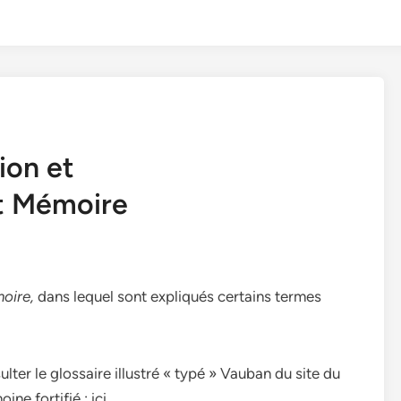
ion et
et Mémoire
moire,
dans lequel sont expliqués certains termes
ter le glossaire illustré « typé » Vauban du site du
ne fortifié : ici.