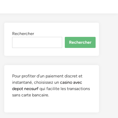
to
Search
dark
mode
Rechercher
Rechercher
Pour profiter d’un paiement discret et
instantané, choisissez un
casino avec
depot neosurf
qui facilite les transactions
sans carte bancaire.