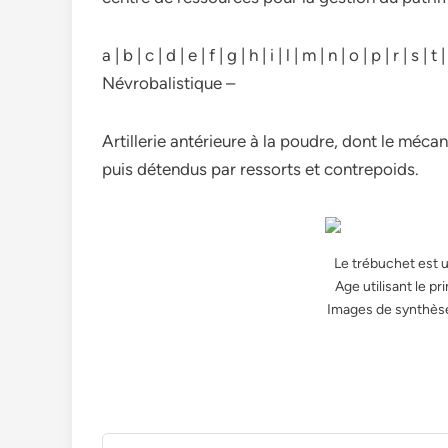
a | b | c | d | e | f | g | h | i | l | m | n | o | p | r | s | 
Névrobalistique –
Artillerie antérieure à la poudre, dont le mé
puis détendus par ressorts et contrepoids.
Le trébuchet est 
Age utilisant le pr
Images de synthèse 