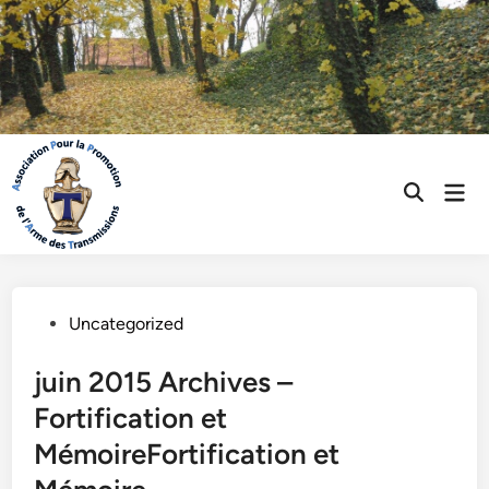
Skip
to
content
Mai
Open
Men
Search
Posted
Uncategorized
in
juin 2015 Archives –
Fortification et
MémoireFortification et