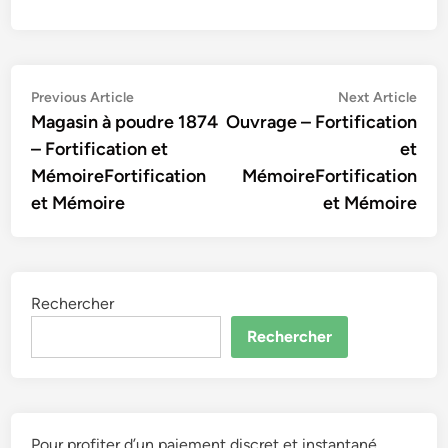
Navigation
Previous
Nex
Previous Article
Next Article
article:
artic
Magasin à poudre 1874
Ouvrage – Fortification
de
– Fortification et
et
l’article
MémoireFortification
MémoireFortification
et Mémoire
et Mémoire
Rechercher
Rechercher
Pour profiter d’un paiement discret et instantané,