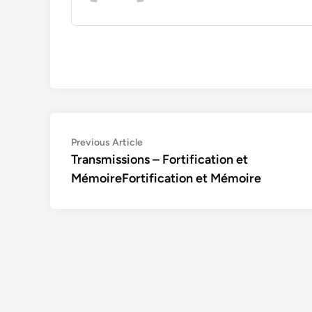
Navigation
Previous
Previous Article
article:
Transmissions – Fortification et
de
MémoireFortification et Mémoire
l’article