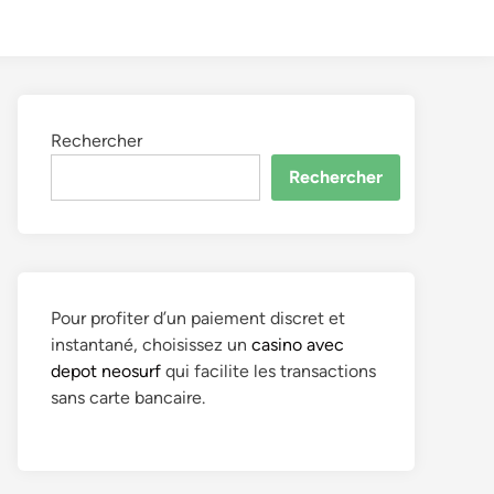
to
Search
dark
mode
Rechercher
Rechercher
Pour profiter d’un paiement discret et
instantané, choisissez un
casino avec
depot neosurf
qui facilite les transactions
sans carte bancaire.