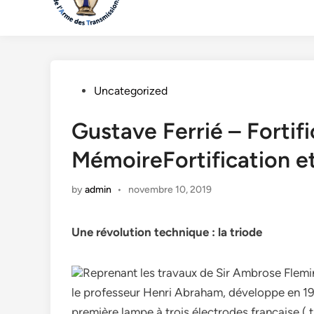
Posted
Uncategorized
in
Gustave Ferrié – Fortifi
MémoireFortification 
by
admin
•
novembre 10, 2019
Une révolution technique : la triode
Reprenant les travaux de Sir Ambrose Flemin
le professeur Henri Abraham, développe en 1915,
première lampe à trois électrodes française ( t