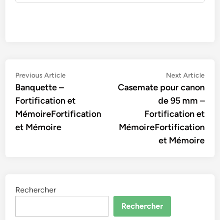
Navigation
Previous
Nex
Previous Article
Next Article
article:
artic
Banquette –
Casemate pour canon
de
Fortification et
de 95 mm –
l’article
MémoireFortification
Fortification et
et Mémoire
MémoireFortification
et Mémoire
Rechercher
Rechercher