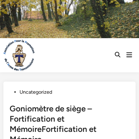
Skip
to
content
Mai
Open
Men
Search
Posted
Uncategorized
in
Goniomètre de siège –
Fortification et
MémoireFortification et