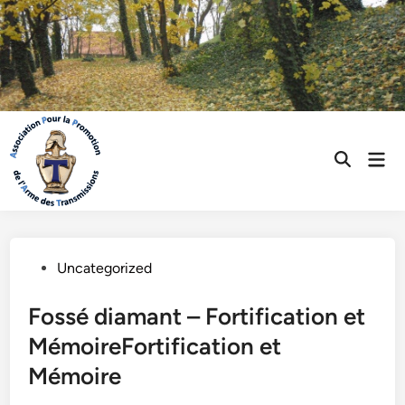
Skip
to
content
Mai
Open
Men
Search
Posted
Uncategorized
in
Fossé diamant – Fortification et
MémoireFortification et
Mémoire