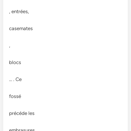
, entrées,
casemates
,
blocs
… . Ce
fossé
précéde les
embrasures