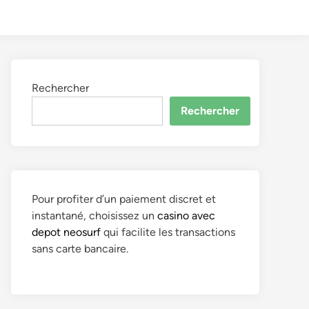
to
Search
dark
mode
Rechercher
Rechercher
Pour profiter d’un paiement discret et
instantané, choisissez un
casino avec
depot neosurf
qui facilite les transactions
sans carte bancaire.