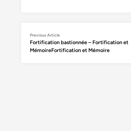
Navigation
Previous
Previous Article
article:
Fortification bastionnée – Fortification et
de
MémoireFortification et Mémoire
l’article