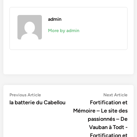
admin
More by admin
Navigation
Previous
Nex
Previous Article
Next Article
article:
artic
la batterie du Cabellou
Fortification et
de
Mémoire – Le site des
l’article
passionnés – De
Vauban à Todt -
Fortification et