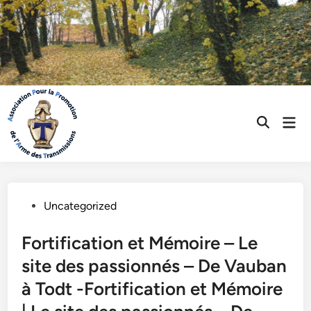
Skip
to
content
Mai
Open
Men
Search
Posted
Uncategorized
in
Fortification et Mémoire – Le
site des passionnés – De Vauban
à Todt -Fortification et Mémoire