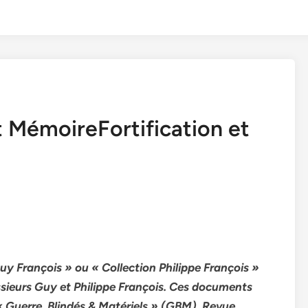
et MémoireFortification et
y François » ou « Collection Philippe François »
ssieurs Guy et Philippe François. Ces documents
« Guerre, Blindés & Matériels » (GBM). Revue