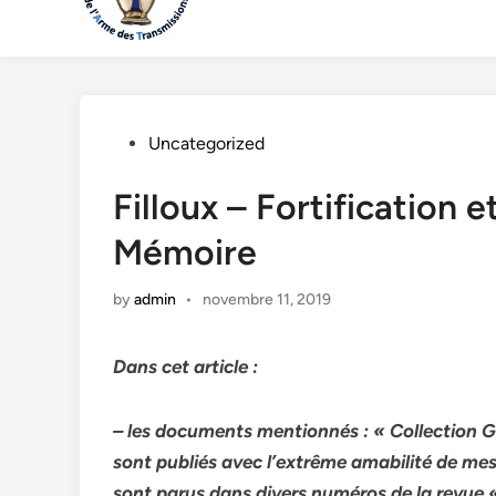
Posted
Uncategorized
in
Filloux – Fortification 
Mémoire
by
admin
•
novembre 11, 2019
Dans cet article :
– les documents mentionnés : « Collection Gu
sont publiés avec l’extrême amabilité de me
sont parus dans divers numéros de la revue 