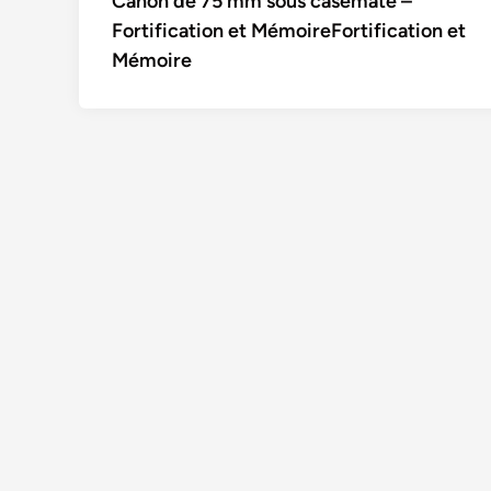
Canon de 75 mm sous casemate –
de
Fortification et MémoireFortification et
l’article
Mémoire