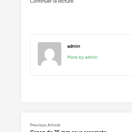
Continuer la lecture
admin
More by admin
Navigation
Previous
Previous Article
article: