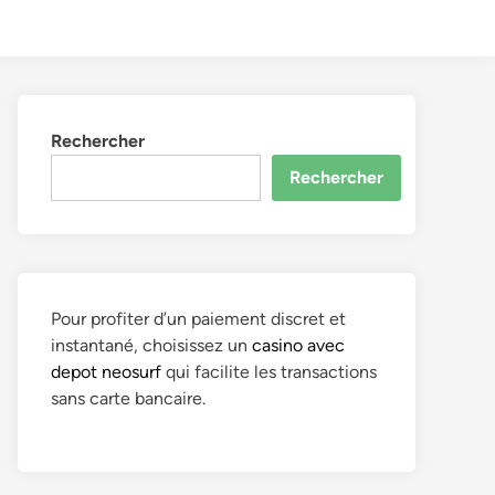
to
Search
dark
mode
Rechercher
Rechercher
Pour profiter d’un paiement discret et
instantané, choisissez un
casino avec
depot neosurf
qui facilite les transactions
sans carte bancaire.