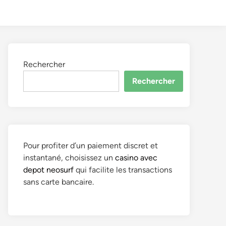
to
Search
dark
mode
Rechercher
Rechercher
Pour profiter d’un paiement discret et
instantané, choisissez un
casino avec
depot neosurf
qui facilite les transactions
sans carte bancaire.