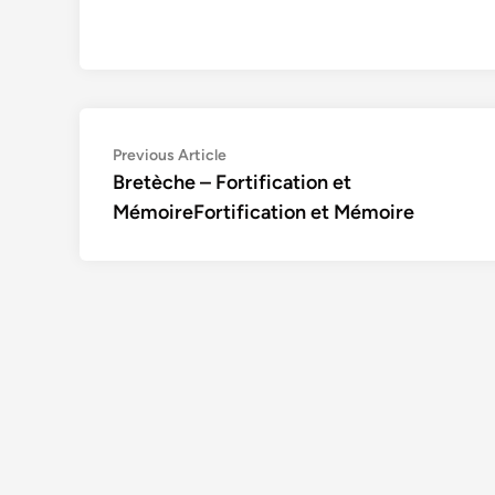
Navigation
Previous
Previous Article
article:
Bretèche – Fortification et
de
MémoireFortification et Mémoire
l’article