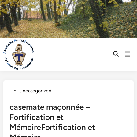
Skip
to
content
Mai
Open
Men
Search
Posted
Uncategorized
in
casemate maçonnée –
Fortification et
MémoireFortification et