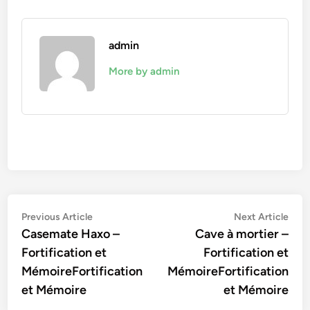
admin
More by admin
Navigation
Previous
Nex
Previous Article
Next Article
article:
artic
Casemate Haxo –
Cave à mortier –
de
Fortification et
Fortification et
l’article
MémoireFortification
MémoireFortification
et Mémoire
et Mémoire