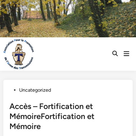
Skip
to
content
Mai
Open
Men
Search
Posted
Uncategorized
in
Accès – Fortification et
MémoireFortification et
Mémoire