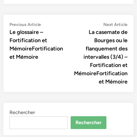
Navigation
Previous
Nex
Previous Article
Next Article
article:
artic
Le glossaire –
La casemate de
de
Fortification et
Bourges ou le
l’article
MémoireFortification
flanquement des
et Mémoire
intervalles (3/4) –
Fortification et
MémoireFortification
et Mémoire
Rechercher
Rechercher