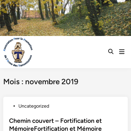
Skip
to
content
Mai
Open
Men
Search
Mois :
novembre 2019
P
Uncategorized
o
s
Chemin couvert – Fortification et
t
MémoireFortification et Mémoire