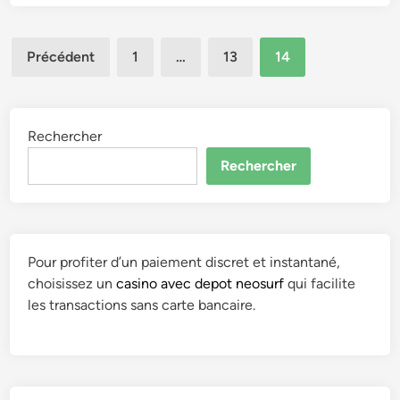
x
t
o
i
Pagination
f
f
Précédent
1
…
13
14
/
des
i
w
c
publications
p
a
-
Rechercher
t
i
i
Rechercher
n
o
c
n
l
e
u
t
d
Pour profiter d’un paiement discret et instantané,
M
e
choisissez un
casino avec depot neosurf
qui facilite
é
s
les transactions sans carte bancaire.
m
/
o
j
i
s
r
/
e