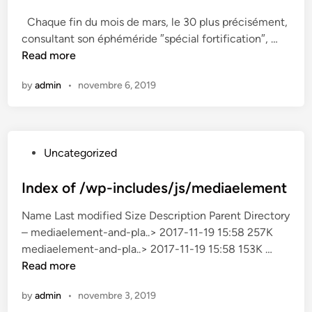
e
Chaque fin du mois de mars, le 30 plus précisément,
d
C
consultant son éphéméride ″spécial fortification″, …
i
h
Read more
n
e
by
admin
•
novembre 6, 2019
m
i
n
c
P
Uncategorized
o
o
u
s
Index of /wp-includes/js/mediaelement
v
t
e
Name Last modified Size Description Parent Directory
e
r
– mediaelement-and-pla..> 2017-11-19 15:58 257K
d
t
I
mediaelement-and-pla..> 2017-11-19 15:58 153K …
i
–
n
Read more
n
F
d
o
by
admin
•
novembre 3, 2019
e
r