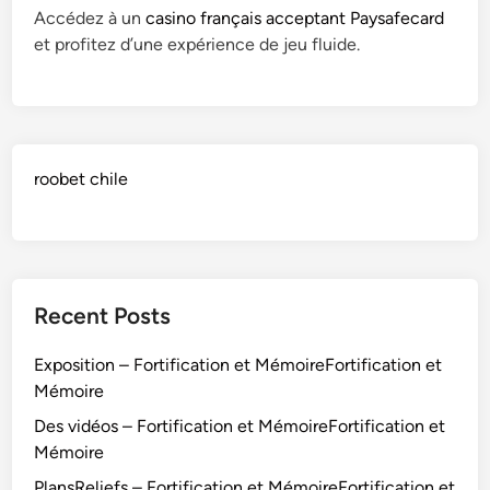
m
Accédez à un
casino français acceptant Paysafecard
F
e
et profitez d’une expérience de jeu fluide.
o
d
r
i
t
a
i
e
f
l
roobet chile
i
e
c
m
a
e
t
n
i
t
Recent Posts
o
n
Exposition – Fortification et MémoireFortification et
e
Mémoire
t
M
Des vidéos – Fortification et MémoireFortification et
é
Mémoire
m
PlansReliefs – Fortification et MémoireFortification et