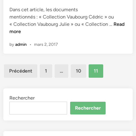
e
Dans cet article, les documents
d
mentionnés : « Collection Vaubourg Cédric » ou
i
P
« Collection Vaubourg Julie » ou « Collection …
Read
n
o
more
u
by
admin
•
mars 2, 2017
d
r
e
Pagination
n
Précédent
1
…
10
11
o
des
i
publications
r
e
Rechercher
–
Rechercher
F
o
r
t