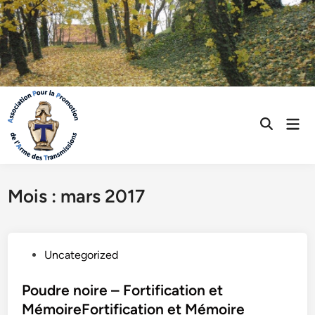
Skip
to
content
Mai
Open
Men
Search
Mois :
mars 2017
P
Uncategorized
o
s
Poudre noire – Fortification et
t
MémoireFortification et Mémoire