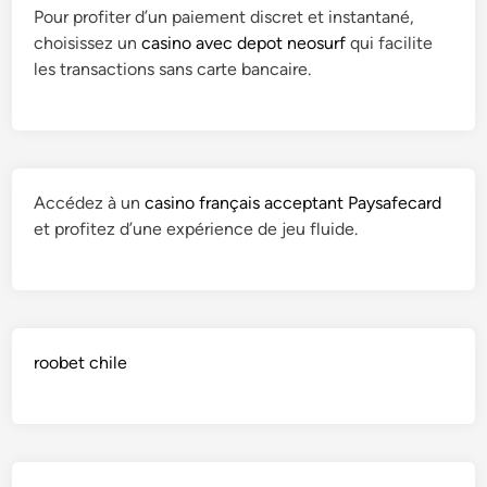
i
Pour profiter d’un paiement discret et instantané,
f
choisissez un
casino avec depot neosurf
qui facilite
i
les transactions sans carte bancaire.
c
a
t
i
o
Accédez à un
casino français acceptant Paysafecard
n
et profitez d’une expérience de jeu fluide.
e
t
M
é
m
roobet chile
o
i
r
e
F