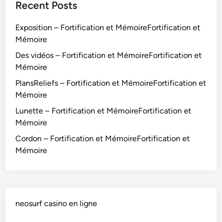
Recent Posts
o
r
Exposition – Fortification et MémoireFortification et
t
Mémoire
i
Des vidéos – Fortification et MémoireFortification et
f
Mémoire
i
c
PlansReliefs – Fortification et MémoireFortification et
a
Mémoire
t
Lunette – Fortification et MémoireFortification et
i
Mémoire
o
Cordon – Fortification et MémoireFortification et
n
Mémoire
e
t
M
é
m
neosurf casino en ligne
o